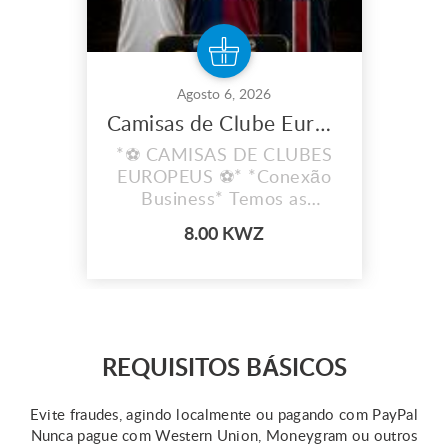
Agosto 6, 2026
Camisas de Clube Europeu
*⚽ CAMISAS DE CLUBES
EUROPEUS ⚽* *Conexão
Business* Temos as
camisas dos teus clubes
8.00 KWZ
favoritos!
REQUISITOS BÁSICOS
Evite fraudes, agindo localmente ou pagando com PayPal
Nunca pague com Western Union, Moneygram ou outros