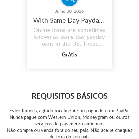
Julho 30, 2026
With Same Day Payday Loans, You May Maximize Your Earnings
Online loans are sometimes
known as same day payday
loans in the US. These
quick same day loans assist
Grátis
those in need in covering
unplanned fees or medical
emergencies. However,
keep in mind that the
qualifications for this loan
vary by state. Online
REQUISITOS BÁSICOS
resources provide some
information about same day
Evite fraudes, agindo localmente ou pagando com PayPal
...
Nunca pague com Western Union, Moneygram ou outros
serviços de pagamento anónimos
Não compre ou venda fora do seu país. Não aceite cheques
de fora do seu país