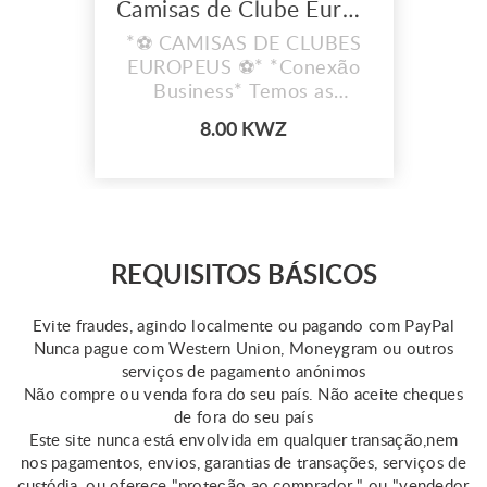
Camisas de Clube Europeu
*⚽ CAMISAS DE CLUBES
EUROPEUS ⚽* *Conexão
Business* Temos as
camisas dos teus clubes
8.00 KWZ
favoritos!
REQUISITOS BÁSICOS
Evite fraudes, agindo localmente ou pagando com PayPal
Nunca pague com Western Union, Moneygram ou outros
serviços de pagamento anónimos
Não compre ou venda fora do seu país. Não aceite cheques
de fora do seu país
Este site nunca está envolvida em qualquer transação,nem
nos pagamentos, envios, garantias de transações, serviços de
custódia, ou oferece "proteção ao comprador " ou "vendedor