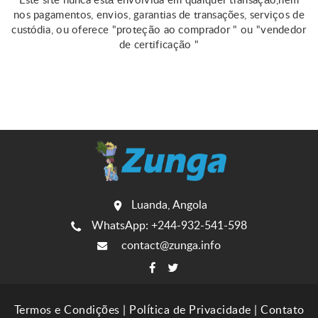
Este site nunca está envolvida em qualquer transação,nem
nos pagamentos, envios, garantias de transações, serviços de
custódia, ou oferece "proteção ao comprador " ou "vendedor
de certificação "
Luanda, Angola
WhatsApp: +244-932-541-598
contact@zunga.info
Termos e Condições
|
Política de Privacidade
|
Contato