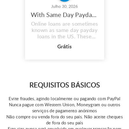
Julho 30, 2026
With Same Day Payday Loans, You May Maximize Your Earnings
Online loans are sometimes
known as same day payday
loans in the US. These
quick same day loans assist
Grátis
those in need in covering
unplanned fees or medical
emergencies. However,
keep in mind that the
qualifications for this loan
vary by state. Online
REQUISITOS BÁSICOS
resources provide some
information about same day
Evite fraudes, agindo localmente ou pagando com PayPal
...
Nunca pague com Western Union, Moneygram ou outros
serviços de pagamento anónimos
Não compre ou venda fora do seu país. Não aceite cheques
de fora do seu país