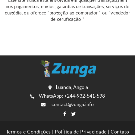
Este site nunca está envolvida em qualquer transação,nem
nos pagamentos, envios, garantias de transações, serviços de
custódia, ou oferece "proteção ao comprador " ou "vendedor
de certificação "
Luanda, Angola
WhatsApp: +244-932-541-598
contact@zunga.info
Termos e Condições
|
Política de Privacidade
|
Contato