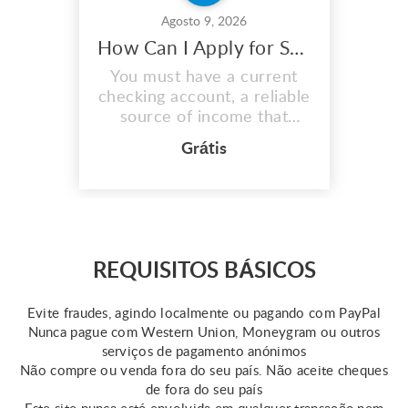
Agosto 9, 2026
How Can I Apply for Short Term Loans Most Easily?
You must have a current
checking account, a reliable
source of income that
deposits at least $800 into
Grátis
your account each month,
and a legitimate proof of
residency in the United
States before you may
make an online application
for short term loans. You
REQUISITOS BÁSICOS
should also possess a Social
Security Number (S...
Evite fraudes, agindo localmente ou pagando com PayPal
Nunca pague com Western Union, Moneygram ou outros
serviços de pagamento anónimos
Não compre ou venda fora do seu país. Não aceite cheques
de fora do seu país