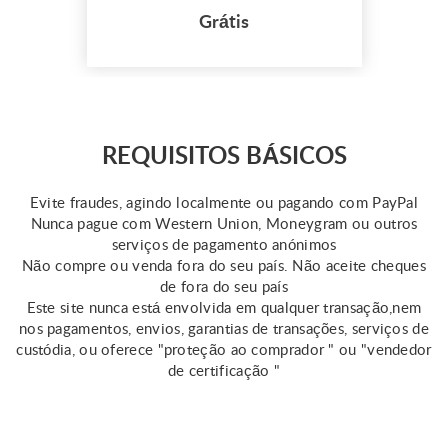
quick same day loans assist
Grátis
those in need in covering
unplanned fees or medical
emergencies. However,
keep in mind that the
qualifications for this loan
vary by state. Online
REQUISITOS BÁSICOS
resources provide some
information about same day
Evite fraudes, agindo localmente ou pagando com PayPal
...
Nunca pague com Western Union, Moneygram ou outros
serviços de pagamento anónimos
Não compre ou venda fora do seu país. Não aceite cheques
de fora do seu país
Este site nunca está envolvida em qualquer transação,nem
nos pagamentos, envios, garantias de transações, serviços de
custódia, ou oferece "proteção ao comprador " ou "vendedor
de certificação "