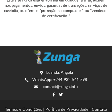
Este site nunca está envolvida em qualquer transação,nem
nos pagamentos, envios, garantias de transações, serviços de
custódia, ou oferece "proteção ao comprador " ou "vendedor
de certificação "
Luanda, Angola
WhatsApp: +244-932-541-598
contact@zunga.info
Termos e Condições
|
Política de Privacidade
|
Contato