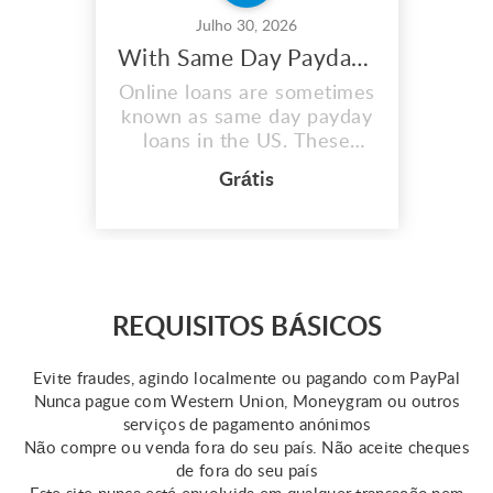
Julho 30, 2026
With Same Day Payday Loans, You May Maximize Your Earnings
Online loans are sometimes
known as same day payday
loans in the US. These
quick same day loans assist
Grátis
those in need in covering
unplanned fees or medical
emergencies. However,
keep in mind that the
qualifications for this loan
vary by state. Online
REQUISITOS BÁSICOS
resources provide some
information about same day
Evite fraudes, agindo localmente ou pagando com PayPal
...
Nunca pague com Western Union, Moneygram ou outros
serviços de pagamento anónimos
Não compre ou venda fora do seu país. Não aceite cheques
de fora do seu país