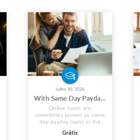
Julho 30, 2026
With Same Day Payday Loans, You May Maximize Your Earnings
Online loans are
sometimes known as same
day payday loans in the
US. These quick same day
Grátis
loans assist those in need