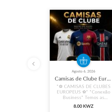
Agosto 6, 2026
Camisas de Clube Europeu
*⚽ CAMISAS DE CLUBES
EUROPEUS ⚽* *Conexão
Business* Temos as
camisas dos teus clubes
8.00 KWZ
favoritos!