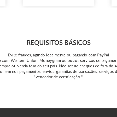
in covering unplanned fees
or medical emergencies.
However, keep in mind
that the qualifications for
this loan vary by state.
Online resources provide
some information about
REQUISITOS BÁSICOS
same day ...
Evite fraudes, agindo localmente ou pagando com PayPal
 com Western Union, Moneygram ou outros serviços de pagame
mpre ou venda fora do seu país. Não aceite cheques de fora do s
ão,nem nos pagamentos, envios, garantias de transações, serviços 
"vendedor de certificação "