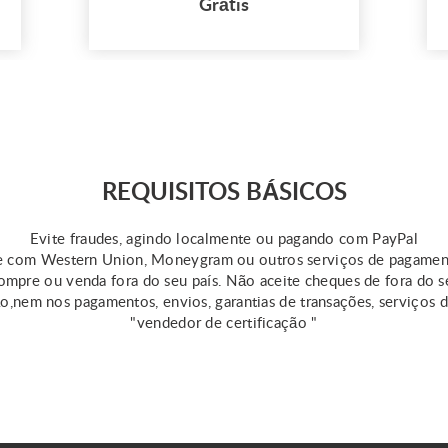
Grátis
loans assist those in need
in covering unplanned fees
or medical emergencies.
However, keep in mind
that the qualifications for
this loan vary by state.
Online resources provide
some information about
REQUISITOS BÁSICOS
same day ...
Evite fraudes, agindo localmente ou pagando com PayPal
 com Western Union, Moneygram ou outros serviços de pagame
mpre ou venda fora do seu país. Não aceite cheques de fora do s
ão,nem nos pagamentos, envios, garantias de transações, serviços 
"vendedor de certificação "