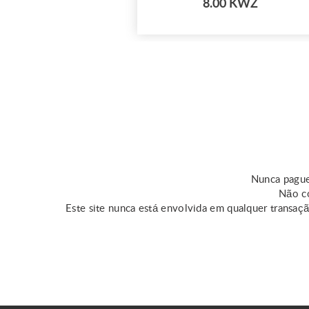
8.00 KWZ
favoritos!
Nunca pague
Não co
Este site nunca está envolvida em qualquer transaç