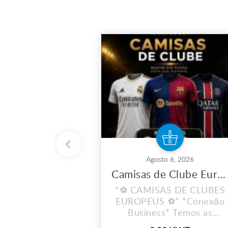
Agosto 6, 2026
Camisas de Clube Europeu
*⚽ CAMISAS DE CLUBES
EUROPEUS ⚽* *Conexão
Business* Temos as
camisas dos teus clubes