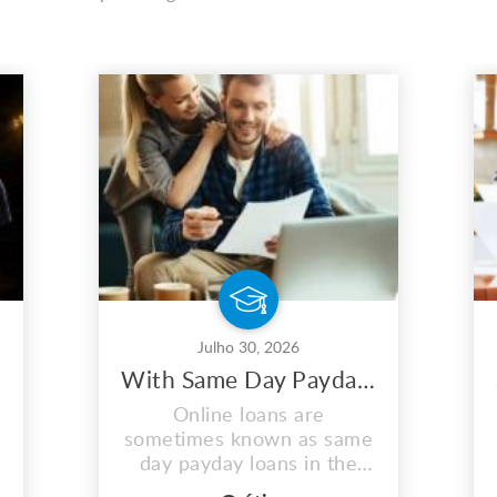
Julho 30, 2026
With Same Day Payday Loans, You May Maximize Your Earnings
Online loans are
sometimes known as same
day payday loans in the
US. These quick same day