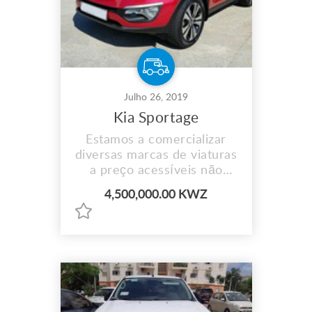
Julho 26, 2019
Kia Sportage
Estamos a comercializar
diversas marcas de viaturas
a preço acessíveis não
perca aceitamos
4,500,000.00 KWZ
pagamento por prestação e
fazemos entrega ao
domicílio para mais
informações contacte-nos