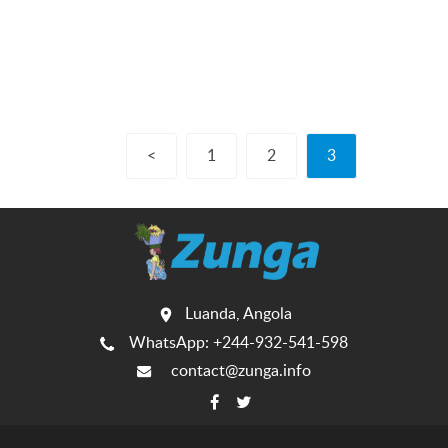
<
1
2
3
Luanda, Angola
WhatsApp: +244-932-541-598
contact@zunga.info