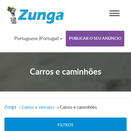
Portuguese (Portugal)
PUBLICAR O SEU ANÚNCIO
Carros e caminhões
Zunga
»
Carros e veículos
»
Carros e caminhões
FILTROS