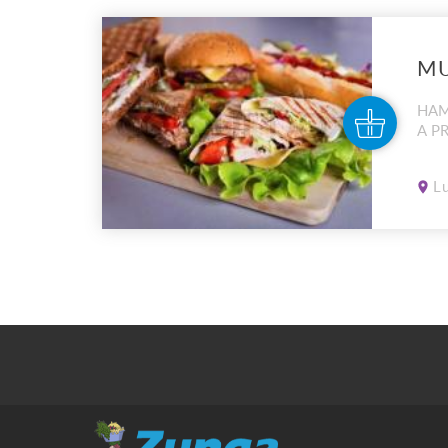
MU
HAM
A P
L