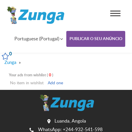
Portuguese (Portugal)
PUBLICAR O SEU ANÚNCIO
0
Zunga
»
Your ads from wishlist (
0
)
No item in wishlist
Add one
Luanda, Angola
WhatsApp: +244-932-541-598