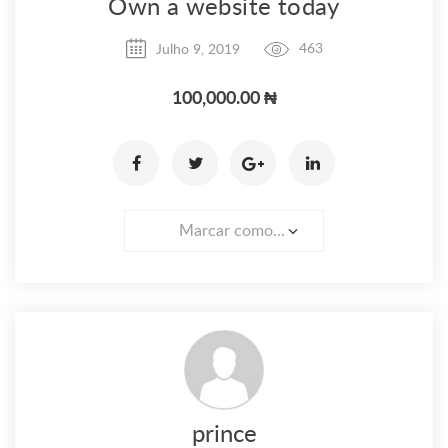
Own a website today
Julho 9, 2019
463
100,000.00 ₦
Marcar como...
prince