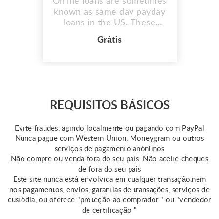
Online loans are sometimes
known as same day payday
loans in the US. These
quick same day loans assist
Grátis
those in need in covering
unplanned fees or medical
emergencies. However,
keep in mind that the
qualifications for this loan
vary by state. Online
REQUISITOS BÁSICOS
resources provide some
information about same day
Evite fraudes, agindo localmente ou pagando com PayPal
...
Nunca pague com Western Union, Moneygram ou outros
serviços de pagamento anónimos
Não compre ou venda fora do seu país. Não aceite cheques
de fora do seu país
Este site nunca está envolvida em qualquer transação,nem
nos pagamentos, envios, garantias de transações, serviços de
custódia, ou oferece "proteção ao comprador " ou "vendedor
de certificação "