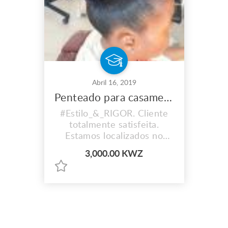
Abril 16, 2019
Penteado para casamento
#Estilo_&_RIGOR. Cliente
totalmente satisfeita.
Estamos localizados no
Bairro Rocha pinto, via de
3,000.00 KWZ
serviço, antes do triângulo.
Trabalhamos tambem ao
domicílio. Tel: 924053517 /
993391393.