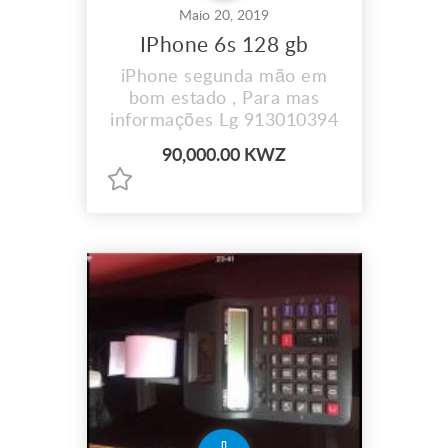
Maio 20, 2019
IPhone 6s 128 gb
iPhone segunda mão em
bom estado , Para mas
informações Lg 913010394
90,000.00 KWZ