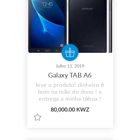
Julho 11, 2019
Galaxy TAB A6
leve o produto! dinheiro é
bom na mão do dono ! e
entrega a minha tábua !
80,000.00 KWZ