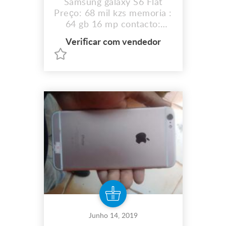
Samsung galaxy S6 Flat
Preço: 68 mil kzs memoria :
64 gb 16 mp contacto:
944185443
Verificar com vendedor
Junho 14, 2019