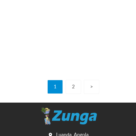
1
2
>
Luanda, Angola