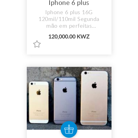
Iphone 6 plus
Iphone 6 plus 16G
120mil/110mil Segunda
mão em perfeitas
condições
120,000.00 KWZ
Interessado:992234462