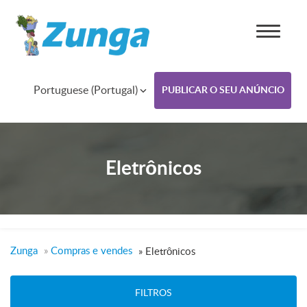
Portuguese (Portugal)
PUBLICAR O SEU ANÚNCIO
Eletrônicos
Zunga
»
Compras e vendes
»
Eletrônicos
FILTROS