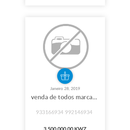
Janeiro 28, 2019
venda de todos marcas de toneris e tinteiros .
933166934 992146934
3,500,000.00 KWZ