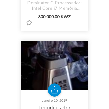
Dominator G Processador:
Intel Core i7 Memória
interna: 8G-32G Disco
800,000.00 KWZ
duro: 1 TB Bom para
programas gráficos como
AUTOCAD, 3Ds Max,
SOLIDWORKS, MAYA etc...
Contactos: Email:
justinomaria27@gmail.com
WhatsApp: +79385225091
Janeiro 10, 2019
Liquidificador