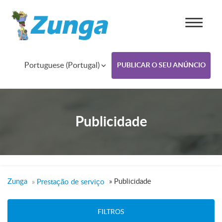
Portuguese (Portugal)
PUBLICAR O SEU ANÚNCIO
Publicidade
Zunga
»
Publicidade
»
Prestação de serviço
FILTROS