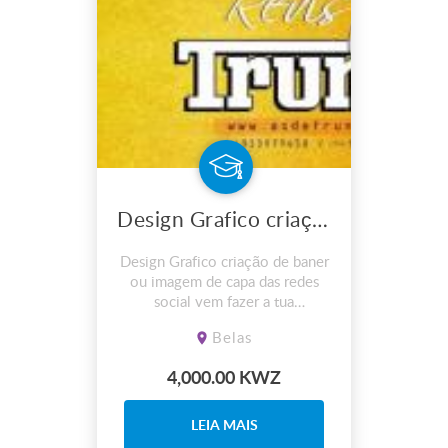
Design Grafico criação de baner ou imagem de capa das redes social
Design Grafico criação de baner
ou imagem de capa das redes
social vem fazer a tua
divulgação e publicidade com a
Belas
nossa empresa.
4,000.00 KWZ
LEIA MAIS