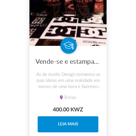
Vende-se e estampa-se imagem no Copo RedCup COPO VERMELHO PERSONALIZADOS
As de trunfo Design tornamos as
tuas ideias em uma realidade em
menos de uma hora e fazemos
entrega do mesmo ao domicílios
Belas
400.00 KWZ
LEIA MAIS