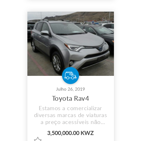
informações contacte-nos
Julho 26, 2019
Toyota Rav4
Estamos a comercializar
diversas marcas de viaturas
a preço acessíveis não
perca aceitamos
3,500,000.00 KWZ
pagamento por prestação e