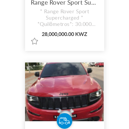
Range Rover Sport Supercharged
* Range Rover Sport
Supercharged *
*Quilômetros*: 30.000
*Motorização*: V8 *Fuel*:
28,000,000.00 KWZ
Gasolina *Ano*: 2016
```Desenhado pra ter luxo
e força, o Range Rover
Sport está equipado com
um motor 5.0
supercharged, 510 cavalos
com um sistema de
transmissão automática de
8 velocidades, monitoração
de ponto cego...