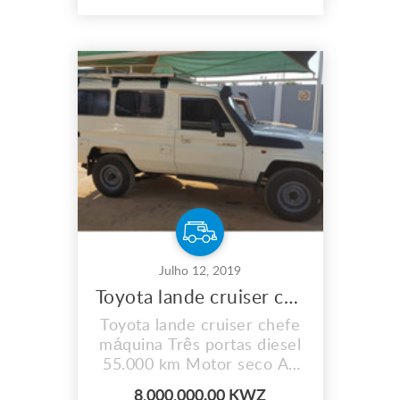
sérios por favor. Preço
negociável no terreno
Julho 12, 2019
Toyota lande cruiser chefe máquina três portas
Toyota lande cruiser chefe
máquina Três portas diesel
55.000 km Motor seco Ac
funciona Não tem nenhuma
8,000,000.00 KWZ