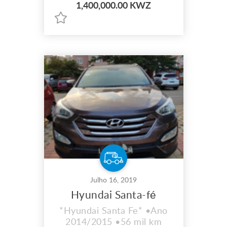
1,400,000.00 KWZ
pagamento por prestação e
fazemos entrega ao
domicílio para mais
informações contacte-nos
Julho 16, 2019
Hyundai Santa-fé
*Hyundai Santa Fe* •Ano
2014/2015 •56 mil km