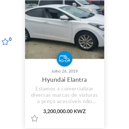
0
Julho 26, 2019
Hyundai Elantra
Estamos a comercializar
diversas marcas de viaturas
a preço acessíveis não
perca aceitamos
3,200,000.00 KWZ
pagamento por prestação e
fazemos entrega ao
domicílio para mais