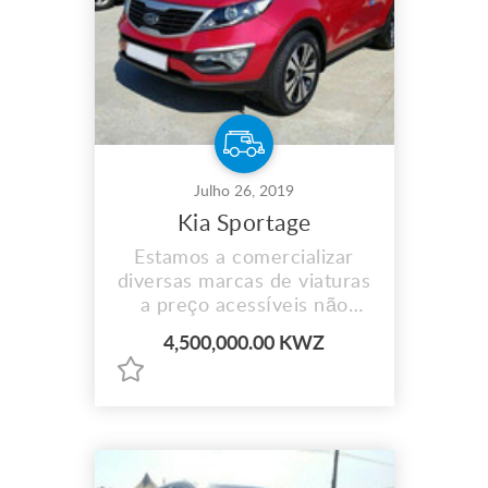
Julho 26, 2019
Kia Sportage
Estamos a comercializar
diversas marcas de viaturas
a preço acessíveis não
perca aceitamos
4,500,000.00 KWZ
pagamento por prestação e
fazemos entrega ao
domicílio para mais
informações contacte-nos