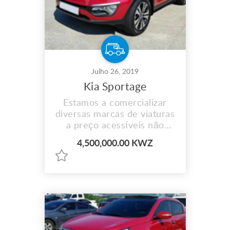
Julho 26, 2019
Kia Sportage
Estamos a comercializar
diversas marcas de viaturas
a preço acessíveis não
perca aceitamos
4,500,000.00 KWZ
pagamento por prestação e
fazemos entrega ao
domicílio para mais
informações contacte-nos