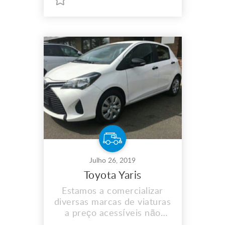
fazemos entrega ao
domicílio para mais
informações contacte-nos
Julho 26, 2019
Toyota Yaris
Estamos a comercializar
diversas marcas de viaturas
a preço acessíveis não
perca aceitamos