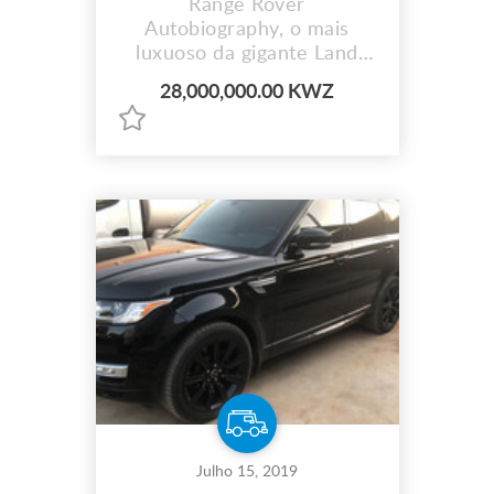
Range Rover
Autobiography, o mais
luxuoso da gigante Land
Rover, beneficia de um
28,000,000.00 KWZ
motor 5.0 v8 supercharged
recalibrado, que faz 550 ,
detalhes em madeira,
suspensões pneumáticas
automáticas, aplicativo
smartphone remote(
permite ligar o carro pelo
smartphone), e muito mais!
``` * Preço*: ``` 28.000...
Julho 15, 2019