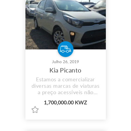
Julho 26, 2019
Kia Picanto
Estamos a comercializar
diversas marcas de viaturas
a preço acessíveis não
perca aceitamos
1,700,000.00 KWZ
pagamento por prestação e
fazemos entrega ao
domicílio para mais
informações contacte-nos