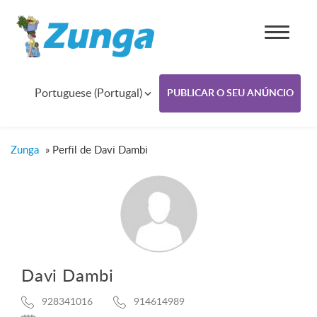
Portuguese (Portugal)
PUBLICAR O SEU ANÚNCIO
Zunga
»
Perfil de Davi Dambi
Davi Dambi
928341016
914614989