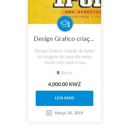
Design Grafico criação de baner ou imagem de capa das redes social
Design Grafico criação de baner
ou imagem de capa das redes
social vem fazer a tua
divulgação e publicidade com a
Belas
nossa empresa.
4,000.00 KWZ
LEIA MAIS
Março 30, 2019