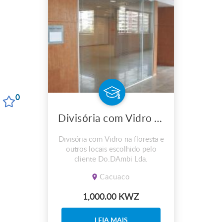
0
Divisória com Vidro Aplicação e venda de material
Divisória com Vidro na floresta e
outros locais escolhido pelo
cliente Do.DAmbi Lda.
Cacuaco
1,000.00 KWZ
LEIA MAIS