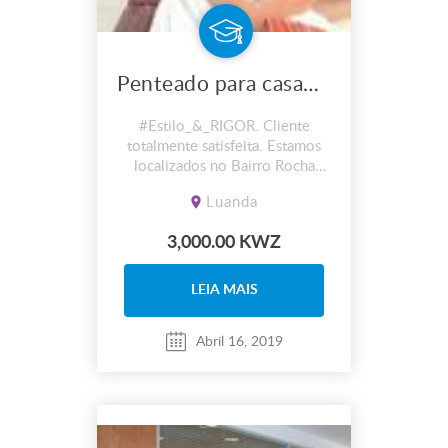
Penteado para casamento
#Estilo_&_RIGOR. Cliente
totalmente satisfeita. Estamos
localizados no Bairro Rocha
pinto, via de serviço, antes do
Luanda
triângulo. Trabalhamos tambem
ao domicílio. Tel: 924053517 /
3,000.00 KWZ
993391393.
LEIA MAIS
Abril 16, 2019