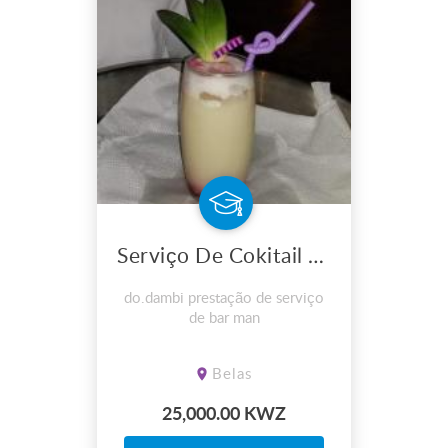
Serviço De Cokitail Bar Man
do.dambi prestação de serviço
de bar man
Belas
25,000.00 KWZ