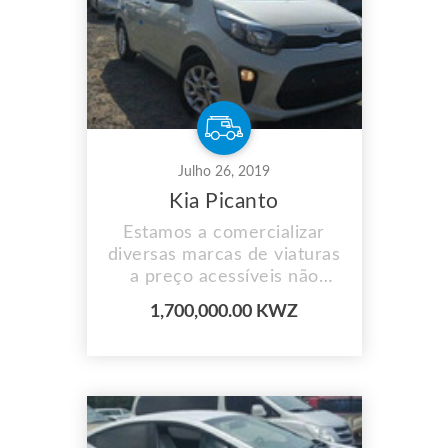
Julho 26, 2019
Kia Picanto
Estamos a comercializar
diversas marcas de viaturas
a preço acessíveis não
perca aceitamos
1,700,000.00 KWZ
pagamento por prestação e
fazemos entrega ao
domicílio para mais
informações contacte-nos