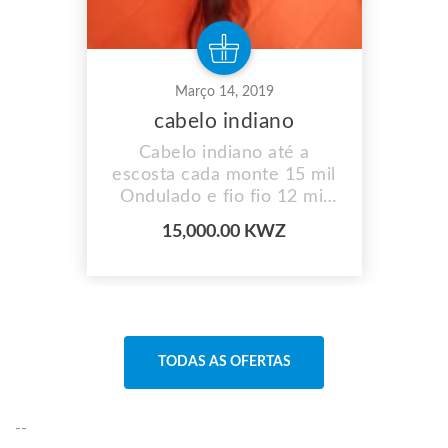
Março 14, 2019
cabelo indiano
Cabelo indiano até a
escosta cada monte 15 mil
Ondulado e fio fio 12 mil
Zango 3
15,000.00 KWZ
992748607/925532252
TODAS AS OFERTAS
--