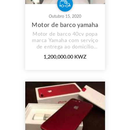
Outubro 15, 2020
Motor de barco yamaha
Motor de barco 40cv popa
marca Yamaha com serviço
de entrega ao domicílio
sem custos adicionais
1,200,000.00 KWZ
aceitamos pagamento por
prestações e oferecemos
qualidade e garantia aos
nossos clientes não perca
esta oportunidade faça a
sua compra é rápido e
seguro.