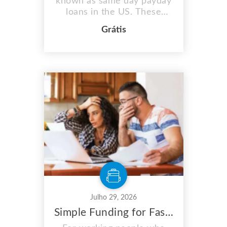
known as same day payday
loans in the US. These
quick same day loans assist
Grátis
those in need in covering
unplanned fees or medical
emergencies. However,
keep in mind that the
qualifications for this loan
vary by state. Online
resources provide some
information about same day
...
Julho 29, 2026
Simple Funding for Fast and Easy Short Term Loans