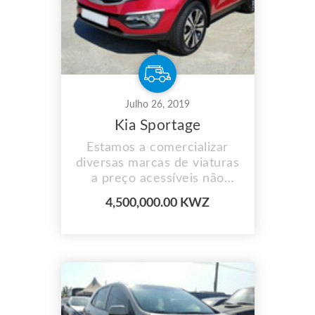
Julho 26, 2019
Kia Sportage
Estamos a comercializar
diversas marcas de viaturas
a preço acessíveis não
perca aceitamos
4,500,000.00 KWZ
pagamento por prestação e
fazemos entrega ao
domicílio para mais
informações contacte-nos