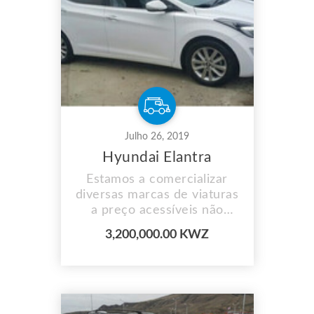
Julho 26, 2019
Hyundai Elantra
Estamos a comercializar
diversas marcas de viaturas
a preço acessíveis não
perca aceitamos
3,200,000.00 KWZ
pagamento por prestação e
fazemos entrega ao
domicílio para mais
informações contacte-nos