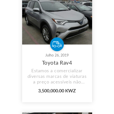
Julho 26, 2019
Toyota Rav4
Estamos a comercializar
diversas marcas de viaturas
a preço acessíveis não
perca aceitamos
3,500,000.00 KWZ
pagamento por prestação e
fazemos entrega ao
domicílio para mais
informações contacte-nos