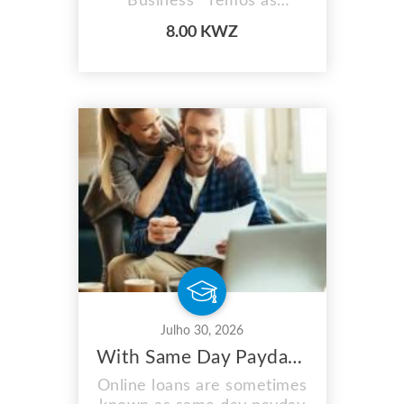
Business* Temos as
camisas dos teus clubes
8.00 KWZ
favoritos!
Julho 30, 2026
With Same Day Payday Loans, You May Maximize Your Earnings
Online loans are sometimes