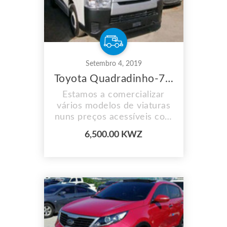
Setembro 4, 2019
Toyota Quadradinho-7.500.000kzs
Estamos a comercializar
vários modelos de viaturas
nuns preços acessíveis com
os seus documentos e
6,500.00 KWZ
aceitamos pagamentos por
prestação e fazemos
entregas ao domicílio em
qualquer parte de Angola.