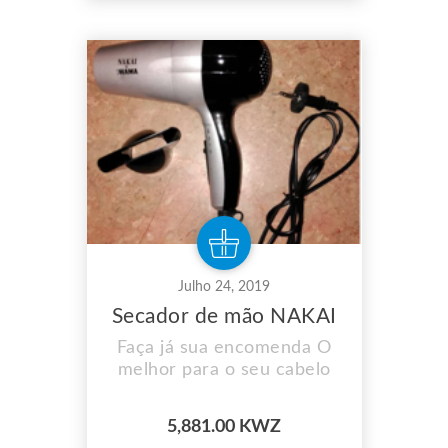
controlador sem fio (bateria
incluída) ● Design
ergonômico: material ABS
resistente com design de
curva ergonômica,
oferecendo a melhor
experiência de jogo ●...
Julho 24, 2019
Secador de mão NAKAI
Faça já sua encomenda O
melhor para o seu cabelo
5,881.00 KWZ