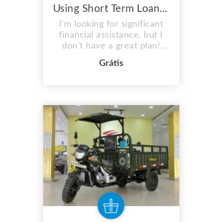
Using Short Term Loans to Make Timely Payments on a Variety of Bills
I'm looking for significant
financial assistance, but I
don't have a great plan!
Applying for short term
Grátis
loans is the ideal option if
you need money on the
same day as your
accommodations. Because
there is no urgent need to
offer security or disclose
your credit history to the
advance provider, you ...