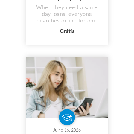
When they need a same
day loans, everyone
searches online for one
without any issues. There's
Grátis
no need to search far and
wide for same day payday
loans when you're in a
financial emergency and
there doesn't seem to be a
way to obtain one because
they are available online
24/7. Additionally, you can
a...
Julho 16, 2026