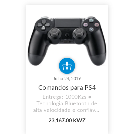
informações contacte-nos
Julho 24, 2019
Comandos para PS4
Entrega: 1000Kzs ●
Tecnologia Bluetooth de
alta velocidade e confiável,
disponível para uso em 10
23,167.00 KWZ
metros ● adequado para
PS4 consola de jogos,