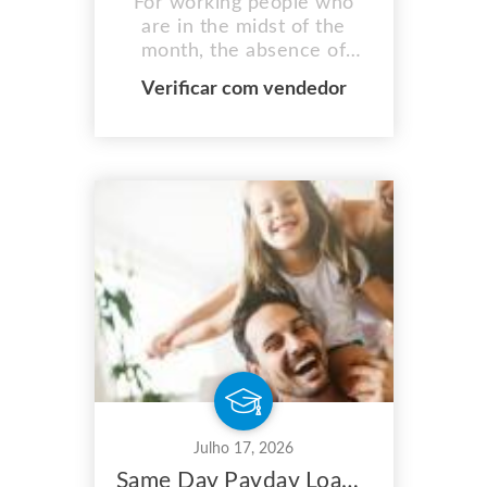
For working people who
are in the midst of the
month, the absence of
quickly authorized short-
Verificar com vendedor
term loans might be
discouraging. Since
financial stability is
essential for spending,
many people strive for it.
However, without prior
information from online
payday lenders,
unanticipated expenses can
ha...
Julho 17, 2026
Same Day Payday Loans: When Seeking Funds in Secure Environments