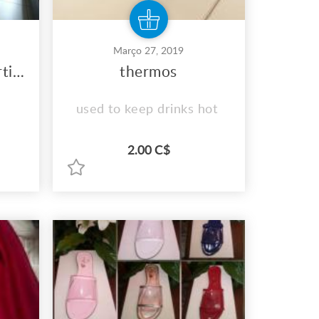
Março 27, 2019
venda de diversos artigos
thermos
used to keep drinks hot
2.00 C$