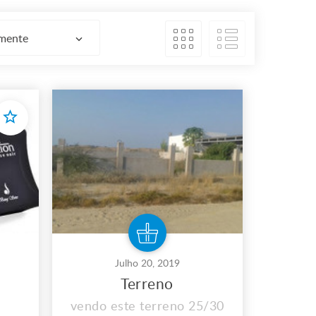
emente
Julho 20, 2019
e
Terreno
vendo este terreno 25/30