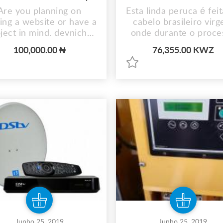
Are you planning on
Esta linda peruca é fei
ng a website or have a
cabelo brasileiro vir
ject in mind. devniche
onde durante o proce
s ready to bring your
de fabricação amarra
100,000.00 ₦
76,355.00 KWZ
agination into reality
cutículas capilares 
mesma direção result
numa peruca que lhe f
bem, não emaranhad
permitindo mover-s
saltar e sentir-se
completamente linda 
fácil de usar e mante
Comprimento do...
Junho 25, 2019
Junho 25, 2019