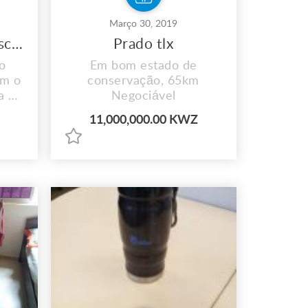
Março 30, 2019
Ingresso fitas com esculturas
Prado tlx
o
Em bom estado de
em o
conservação, 65km
a o
Negociável
e
11,000,000.00 KWZ