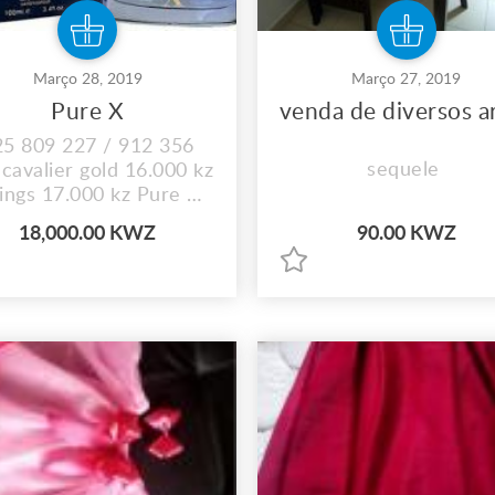
Março 28, 2019
Março 27, 2019
Pure X
25 809 227 / 912 356
sequele
cavalier gold 16.000 kz
rings 17.000 kz Pure X
18.000 kz
18,000.00 KWZ
90.00 KWZ