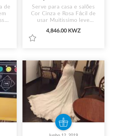
ta de
Serve para casa e salões
gem
Cor Cinza e Rosa Fácil de
sso
usar Muitissimo leve
m as
Conveniente para viagens
4,846.00 KWZ
na
Ajustável a qualquer
ando
cabeça Serve para todos
ica
os secadores de cabelo
a,
óptimo para modelar e
e,
definir com hastes ou rolos
Entrega: 1.500Kzs
100%
r.
Junho 12, 2019