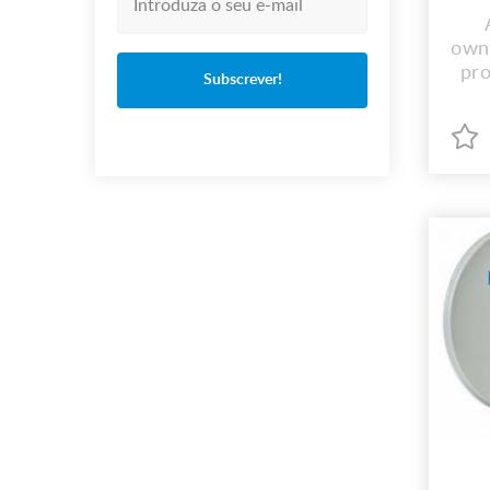
owni
pro
Subscrever!
i
im