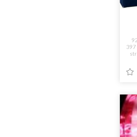
9
397 
st