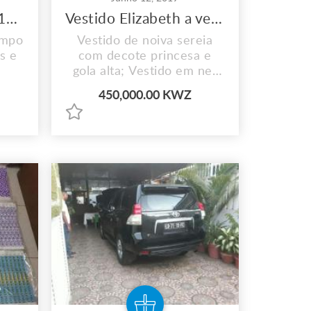
Gerador Perkins de 165kvr à venda seladinho
Vestido Elizabeth a venda!
empo
Vestido de noiva sereia
s e
com decote princesa e
gola alta; Vestido em net
paetizada, sobreposta por
450,000.00 KWZ
renda francesa e tule com
barrado e aplicações de
renda, bordados com
pedrarias diversas;
Concentração de bordado
na gola com cristais; Cauda
fixa; Botões de cristais.