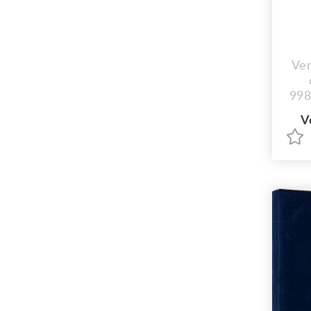
Ve
998
V