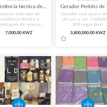
Assistência técnica de antena parabólica
izemos todo tipo de
Gerador com pouco t
assistência técnica e
de uso a sair 3 milhõe
montagem de antena
800 negociável
parabólica
7,000.00 KWZ
3,800,000.00 KWZ