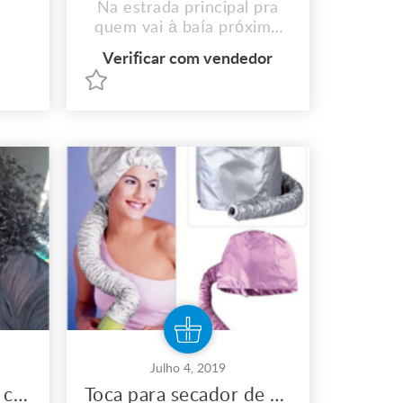
Na estrada principal pra
quem vai à baía próximo
ás Águas e Saneamento. .
Verificar com vendedor
Documentos completo. .
interessados ligam
912890726
Julho 4, 2019
Peruca front lace de cabelo cacheado brasileiro virgem 180% densidade, T-12
Toca para secador de mão