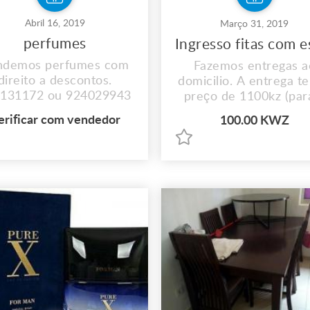
Abril 16, 2019
Março 31, 2019
perfumes
ndemos perfumes com
Fazemos entregas a
direito a descontos.
domicilio. A entrega t
131172 ou 924029943
preço de 1100kz (par
centro da cidade d
erificar com vendedor
100.00 KWZ
luanda)