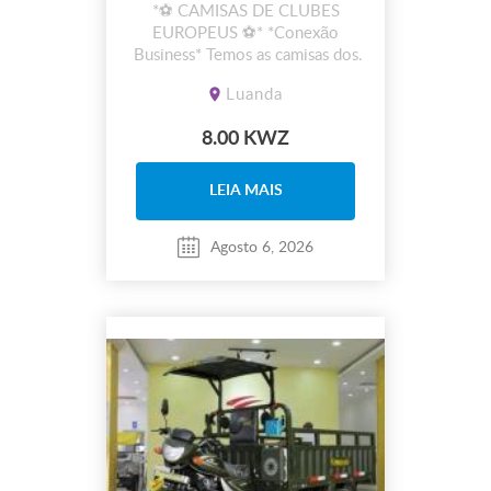
*⚽ CAMISAS DE CLUBES
EUROPEUS ⚽* *Conexão
Business* Temos as camisas dos
teus clubes favoritos!
Luanda
8.00 KWZ
LEIA MAIS
Agosto 6, 2026