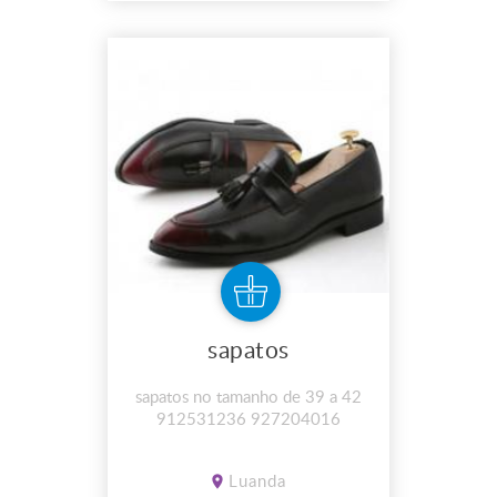
sapatos
sapatos no tamanho de 39 a 42
912531236 927204016
Luanda