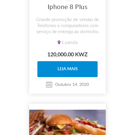
Iphone 8 Plus
Grande promoção de vendas de
Telefones e computadores com
serviço de entrega ao domicílio
disponível e aceitamos
Luanda
pagamento por prestações.
120,000.00 KWZ
LEIA MAIS
Outubro 14, 2020