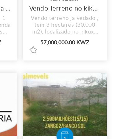
Terreno a venda beira mar Benfica
Vendo Terreno no kikuxi
 1
Vendo terreno ja vedado ,
enda
tem 3 hectares (30.000
s
m2), localizado no kikuxe
esta a 4minutos da via
Z
57,000,000.00 KWZ
de
expressa .