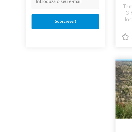
Tem
3 
lo
Subscrever!
J
D
su