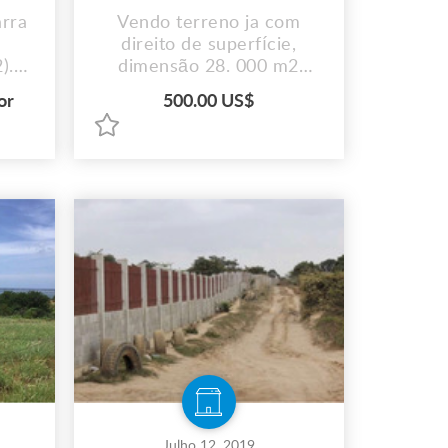
arra
Vendo terreno ja com
direito de superfície,
).
dimensão 28. 000 m2
 de
localizado no talatona.
or
500.00 US$
000
Valor: 500 USD/ m2.
Julho 12, 2019