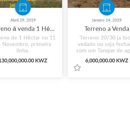
Abril 29, 2019
Janeiro 14, 2019
Terreno á venda 1 Héctar
Terreno a Venda
reno de 1 Héctar no 11
Terreno 20/30 ja to
 Novembro, primeira
vedado ou seja fech
linha.
com um Tanque de ag
Localizado na zona ve
130,000,000.00 KWZ
6,000,000.00 KWZ
do Benfica. No lado op
do Hotel Mokam a
primeira Rua a direita.
35, nos lados da no
esquadra . Valor inici
6.000.000 Negociavei