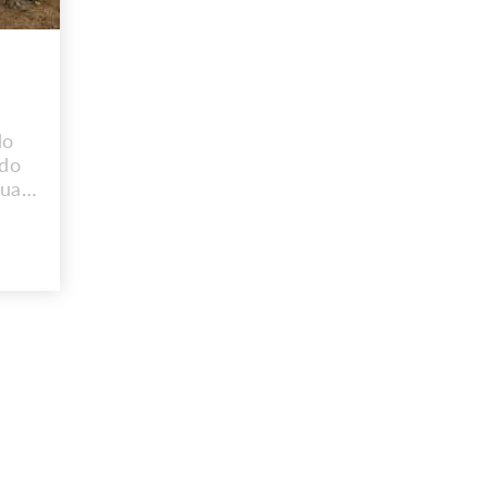
do
ado
ua.
rde
osto
 Rua
va
al:
s.