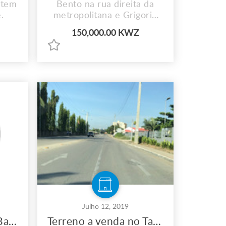
 tem
Bento na rua direita da
.
metropolitana e Grigorio
Semedo. Tem Piscina,
150,000.00 KWZ
armazém, casa,
restaurante.
Julho 12, 2019
Terreno a venda na Barra do Kwanza
Terreno a venda no Talatona