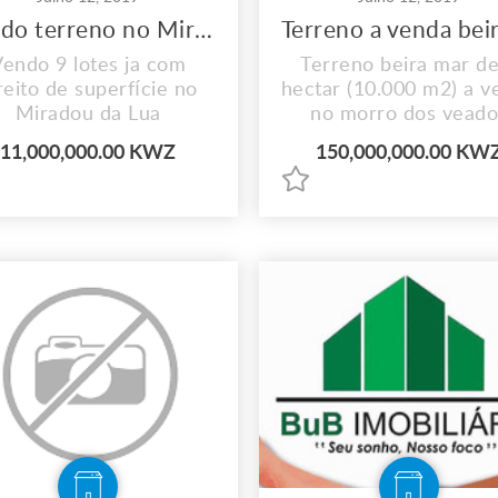
Vendo terreno no Miradouro da Lua Benfica
endo 9 lotes ja com
Terreno beira mar de
reito de superfície no
hectar (10.000 m2) a v
Miradou da Lua
no morro dos veado
Benfica km- 24
11,000,000.00 KWZ
150,000,000.00 KW
Documento: Direito 
superfície .