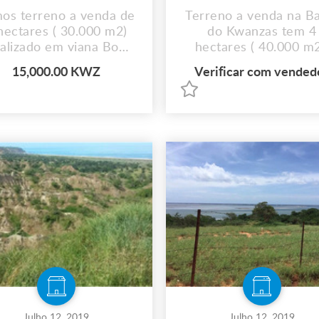
os terreno a venda de
Terreno a venda na B
hectares ( 30.000 m2)
do Kwanzas tem 4
calizado em viana Bom
hectares ( 40.000 m2
esus zona industrial.
Documentos : Direito
15,000.00 KWZ
Verificar com vended
ocumento: Direito de
Superfície Valor : 13.
perfície Valor : 15.000
kwanzas por m2.
kwanzas por m2.
Julho 12, 2019
Julho 12, 2019